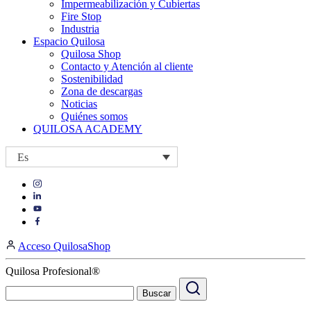
Impermeabilización y Cubiertas
Fire Stop
Industria
Espacio Quilosa
Quilosa Shop
Contacto y Atención al cliente
Sostenibilidad
Zona de descargas
Noticias
Quiénes somos
QUILOSA ACADEMY
Es
Visit
Visit
our
our
https://www.instagram.com/quilosa_selena/
Visit
https://es.linkedin.com/company/quilosa
page
our
Visit
page
https://www.youtube.com/channel/UClXpk24vgxyGT9JKt
our
Acceso QuilosaShop
page
https://www.facebook.com/QuilosaSelenaIberia/
page
Quilosa Profesional®