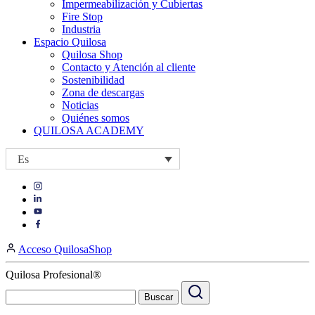
Impermeabilización y Cubiertas
Fire Stop
Industria
Espacio Quilosa
Quilosa Shop
Contacto y Atención al cliente
Sostenibilidad
Zona de descargas
Noticias
Quiénes somos
QUILOSA ACADEMY
Es
Visit
Visit
our
our
https://www.instagram.com/quilosa_selena/
Visit
https://es.linkedin.com/company/quilosa
page
our
Visit
page
https://www.youtube.com/channel/UClXpk24vgxyGT9JKt
our
Acceso QuilosaShop
page
https://www.facebook.com/QuilosaSelenaIberia/
page
Quilosa Profesional®