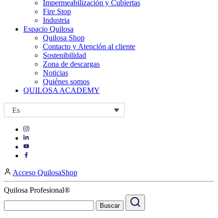
Impermeabilización y Cubiertas
Fire Stop
Industria
Espacio Quilosa
Quilosa Shop
Contacto y Atención al cliente
Sostenibilidad
Zona de descargas
Noticias
Quiénes somos
QUILOSA ACADEMY
Es
Visit
Visit
our
our
https://www.instagram.com/quilosa_selena/
Visit
https://es.linkedin.com/company/quilosa
page
our
Visit
page
https://www.youtube.com/channel/UClXpk24vgxyGT9JKt
our
Acceso QuilosaShop
page
https://www.facebook.com/QuilosaSelenaIberia/
page
Quilosa Profesional®