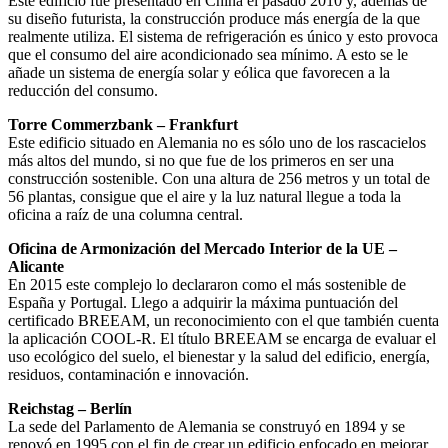
Este edificio fue presentado en China el pasado 2010 y, además de
su diseño futurista, la construcción produce más energía de la que
realmente utiliza. El sistema de refrigeración es único y esto provoca
que el consumo del aire acondicionado sea mínimo. A esto se le
añade un sistema de energía solar y eólica que favorecen a la
reducción del consumo.
Torre Commerzbank – Frankfurt
Este edificio situado en Alemania no es sólo uno de los rascacielos
más altos del mundo, si no que fue de los primeros en ser una
construcción sostenible. Con una altura de 256 metros y un total de
56 plantas, consigue que el aire y la luz natural llegue a toda la
oficina a raíz de una columna central.
Oficina de Armonización del Mercado Interior de la UE –
Alicante
En 2015 este complejo lo declararon como el más sostenible de
España y Portugal. Llego a adquirir la máxima puntuación del
certificado BREEAM, un reconocimiento con el que también cuenta
la aplicación COOL-R. El título BREEAM se encarga de evaluar el
uso ecológico del suelo, el bienestar y la salud del edificio, energía,
residuos, contaminación e innovación.
Reichstag – Berlín
La sede del Parlamento de Alemania se construyó en 1894 y se
renovó en 1995 con el fin de crear un edificio enfocado en mejorar