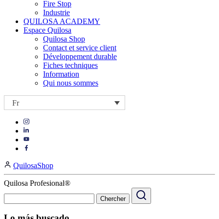
Fire Stop
Industrie
QUILOSA ACADEMY
Espace Quilosa
Quilosa Shop
Contact et service client
Développement durable
Fiches techniques
Information
Qui nous sommes
Fr
Visit
Visit
our
our
https://www.instagram.com/quilosa_selena/
Visit
https://es.linkedin.com/company/quilosa
page
our
Visit
page
https://www.youtube.com/channel/UClXpk24vgxyGT9JKt
our
QuilosaShop
page
https://www.facebook.com/QuilosaSelenaIberia/
page
Quilosa Profesional®
Lo más buscado