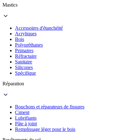
Mastics
Accessoires d'étanchéité
Acryliques
Bois
Polyuréthanes
Primaires
Réfractaire
Sanitaire
Silicones
Spécifique
Réparation
Bouchons et réparateurs de fissures
Ciment
Lubrifiants
Pâte à joint
Remplissage léger pour le bois
Revêtements de sol