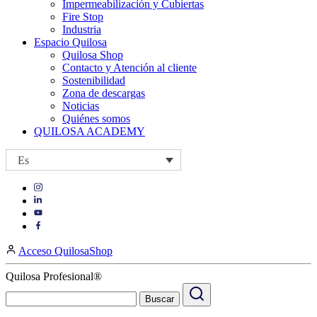
Impermeabilización y Cubiertas
Fire Stop
Industria
Espacio Quilosa
Quilosa Shop
Contacto y Atención al cliente
Sostenibilidad
Zona de descargas
Noticias
Quiénes somos
QUILOSA ACADEMY
Es
Visit
Visit
our
our
https://www.instagram.com/quilosa_selena/
Visit
https://es.linkedin.com/company/quilosa
page
our
Visit
page
https://www.youtube.com/channel/UClXpk24vgxyGT9JKt
our
Acceso QuilosaShop
page
https://www.facebook.com/QuilosaSelenaIberia/
page
Quilosa Profesional®