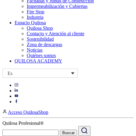
Fachadas y Juntas de Construcción
Impermeabilización y Cubiertas
Fire Stop
Industria
Espacio Quilosa
Quilosa Shop
Contacto y Atención al cliente
Sostenibilidad
Zona de descargas
Noticias
Quiénes somos
QUILOSA ACADEMY
Es
Visit
Visit
our
our
https://www.instagram.com/quilosa_selena/
Visit
https://es.linkedin.com/company/quilosa
page
our
Visit
page
https://www.youtube.com/channel/UClXpk24vgxyGT9JKt
our
Acceso QuilosaShop
page
https://www.facebook.com/QuilosaSelenaIberia/
page
Quilosa Profesional®