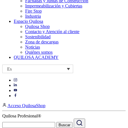
Fachadas y Juntas de Construcción
Impermeabilización y Cubiertas
Fire Stop
Industria
Espacio Quilosa
Quilosa Shop
Contacto y Atención al cliente
Sostenibilidad
Zona de descargas
Noticias
Quiénes somos
QUILOSA ACADEMY
Es
Visit
Visit
our
our
https://www.instagram.com/quilosa_selena/
Visit
https://es.linkedin.com/company/quilosa
page
our
Visit
page
https://www.youtube.com/channel/UClXpk24vgxyGT9JKt
our
Acceso QuilosaShop
page
https://www.facebook.com/QuilosaSelenaIberia/
page
Quilosa Profesional®