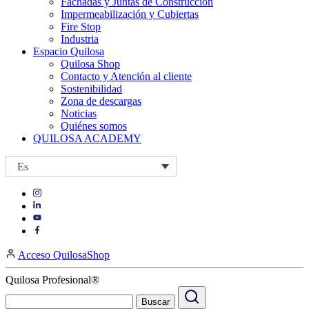
Fachadas y Juntas de Construcción
Impermeabilización y Cubiertas
Fire Stop
Industria
Espacio Quilosa
Quilosa Shop
Contacto y Atención al cliente
Sostenibilidad
Zona de descargas
Noticias
Quiénes somos
QUILOSA ACADEMY
Es
Visit
Visit
our
our
https://www.instagram.com/quilosa_selena/
Visit
https://es.linkedin.com/company/quilosa
page
our
Visit
page
https://www.youtube.com/channel/UClXpk24vgxyGT9JKt
our
Acceso QuilosaShop
page
https://www.facebook.com/QuilosaSelenaIberia/
page
Quilosa Profesional®