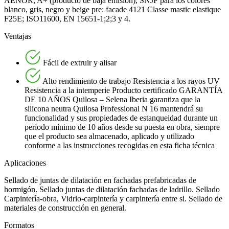
AENOR, A+ (producto de baja emisión), SNJF para los colores
blanco, gris, negro y beige pre: facade 4121 Classe mastic elastique
F25E; ISO11600, EN 15651-1;2;3 y 4.
Ventajas
Fácil de extruir y alisar
Alto rendimiento de trabajo Resistencia a los rayos UV
Resistencia a la intemperie Producto certificado GARANTÍA
DE 10 AÑOS Quilosa – Selena Iberia garantiza que la
silicona neutra Quilosa Professional N 16 mantendrá su
funcionalidad y sus propiedades de estanqueidad durante un
período mínimo de 10 años desde su puesta en obra, siempre
que el producto sea almacenado, aplicado y utilizado
conforme a las instrucciones recogidas en esta ficha técnica
Aplicaciones
Sellado de juntas de dilatación en fachadas prefabricadas de
hormigón. Sellado juntas de dilatación fachadas de ladrillo. Sellado
Carpintería-obra, Vidrio-carpintería y carpintería entre si. Sellado de
materiales de construcción en general.
Formatos