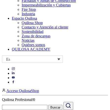
Fachadas y Juntas de Construcción
Impermeabilización y Cubiertas
Fire Stop
Industria
Espacio Quilosa
Quilosa Shop
Contacto y Atención al cliente
Sostenibilidad
Zona de descargas
Noticias
Quiénes somos
QUILOSA ACADEMY
Es
Visit
Visit
our
our
https://www.instagram.com/quilosa_selena/
Visit
https://es.linkedin.com/company/quilosa
page
our
Visit
page
https://www.youtube.com/channel/UClXpk24vgxyGT9JKt
our
Acceso QuilosaShop
page
https://www.facebook.com/QuilosaSelenaIberia/
page
Quilosa Profesional®