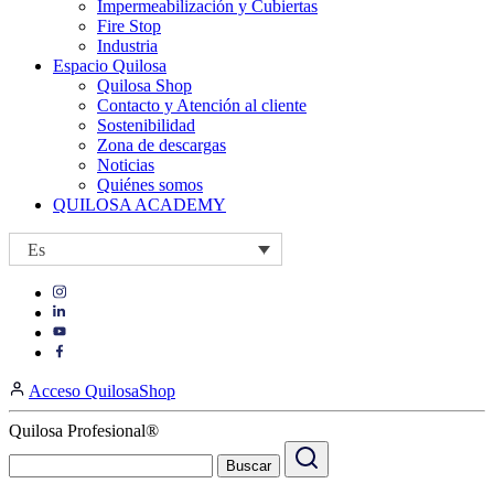
Impermeabilización y Cubiertas
Fire Stop
Industria
Espacio Quilosa
Quilosa Shop
Contacto y Atención al cliente
Sostenibilidad
Zona de descargas
Noticias
Quiénes somos
QUILOSA ACADEMY
Es
Visit
Visit
our
our
https://www.instagram.com/quilosa_selena/
Visit
https://es.linkedin.com/company/quilosa
page
our
Visit
page
https://www.youtube.com/channel/UClXpk24vgxyGT9JKt
our
Acceso QuilosaShop
page
https://www.facebook.com/QuilosaSelenaIberia/
page
Quilosa Profesional®