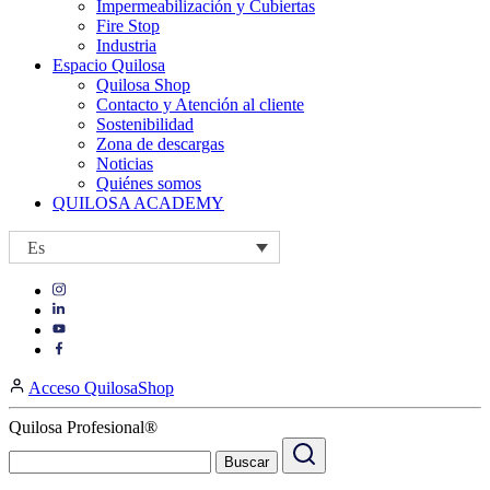
Impermeabilización y Cubiertas
Fire Stop
Industria
Espacio Quilosa
Quilosa Shop
Contacto y Atención al cliente
Sostenibilidad
Zona de descargas
Noticias
Quiénes somos
QUILOSA ACADEMY
Es
Visit
Visit
our
our
https://www.instagram.com/quilosa_selena/
Visit
https://es.linkedin.com/company/quilosa
page
our
Visit
page
https://www.youtube.com/channel/UClXpk24vgxyGT9JKt
our
Acceso QuilosaShop
page
https://www.facebook.com/QuilosaSelenaIberia/
page
Quilosa Profesional®