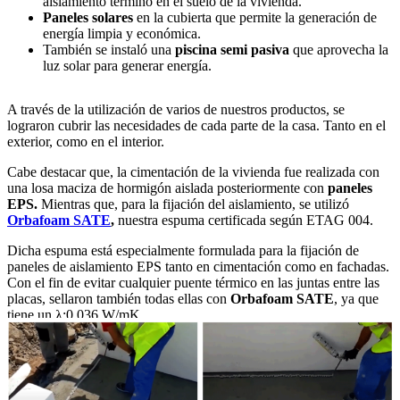
aislamiento término en el suelo de la vivienda.
Paneles solares
en la cubierta que permite la generación de
energía limpia y económica.
También se instaló una
piscina semi pasiva
que aprovecha la
luz solar para generar energía.
A través de la utilización de varios de nuestros productos, se
lograron cubrir las necesidades de cada parte de la casa. Tanto en el
exterior, como en el interior.
Cabe destacar que, la cimentación de la vivienda fue realizada con
una losa maciza de hormigón aislada posteriormente con
paneles
EPS.
Mientras que, para la fijación del aislamiento, se utilizó
Orbafoam SATE
,
nuestra espuma certificada según ETAG 004.
Dicha espuma está especialmente formulada para la fijación de
paneles de aislamiento EPS tanto en cimentación como en fachadas.
Con el fin de evitar cualquier puente térmico en las juntas entre las
placas, sellaron también todas ellas con
Orbafoam SATE
, ya que
tiene un λ:0.036 W/mK.
Esta estructura será la que soporte la vivienda en su totalidad.