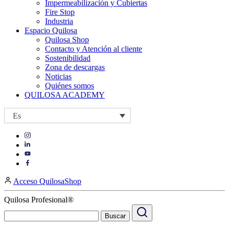
Impermeabilización y Cubiertas
Fire Stop
Industria
Espacio Quilosa
Quilosa Shop
Contacto y Atención al cliente
Sostenibilidad
Zona de descargas
Noticias
Quiénes somos
QUILOSA ACADEMY
Es
Visit
Visit
our
our
https://www.instagram.com/quilosa_selena/
Visit
https://es.linkedin.com/company/quilosa
page
our
Visit
page
https://www.youtube.com/channel/UClXpk24vgxyGT9JKt
our
Acceso QuilosaShop
page
https://www.facebook.com/QuilosaSelenaIberia/
page
Quilosa Profesional®