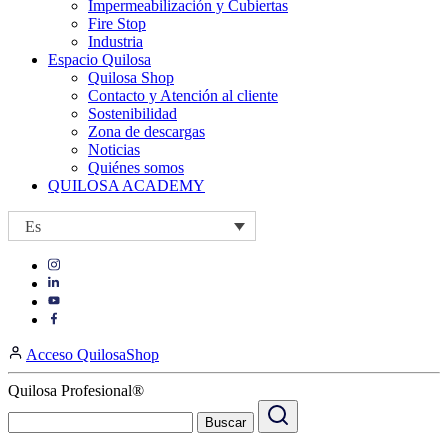
Impermeabilización y Cubiertas
Fire Stop
Industria
Espacio Quilosa
Quilosa Shop
Contacto y Atención al cliente
Sostenibilidad
Zona de descargas
Noticias
Quiénes somos
QUILOSA ACADEMY
Es
Visit
Visit
our
our
https://www.instagram.com/quilosa_selena/
Visit
https://es.linkedin.com/company/quilosa
page
our
Visit
page
https://www.youtube.com/channel/UClXpk24vgxyGT9JKt
our
Acceso QuilosaShop
page
https://www.facebook.com/QuilosaSelenaIberia/
page
Quilosa Profesional®