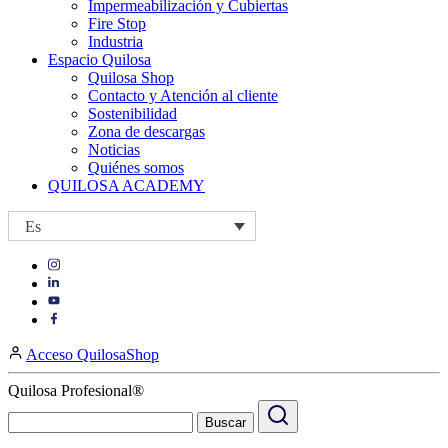
Impermeabilización y Cubiertas
Fire Stop
Industria
Espacio Quilosa
Quilosa Shop
Contacto y Atención al cliente
Sostenibilidad
Zona de descargas
Noticias
Quiénes somos
QUILOSA ACADEMY
Es
Visit
Visit
our
our
https://www.instagram.com/quilosa_selena/
Visit
https://es.linkedin.com/company/quilosa
page
our
Visit
page
https://www.youtube.com/channel/UClXpk24vgxyGT9JKt
our
Acceso QuilosaShop
page
https://www.facebook.com/QuilosaSelenaIberia/
page
Quilosa Profesional®