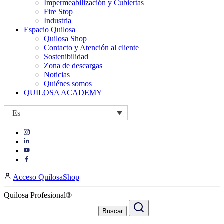
Impermeabilización y Cubiertas
Fire Stop
Industria
Espacio Quilosa
Quilosa Shop
Contacto y Atención al cliente
Sostenibilidad
Zona de descargas
Noticias
Quiénes somos
QUILOSA ACADEMY
Es
Visit
Visit
our
our
https://www.instagram.com/quilosa_selena/
Visit
https://es.linkedin.com/company/quilosa
page
our
Visit
page
https://www.youtube.com/channel/UClXpk24vgxyGT9JKt
our
Acceso QuilosaShop
page
https://www.facebook.com/QuilosaSelenaIberia/
page
Quilosa Profesional®