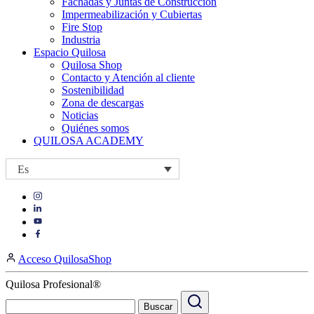
Fachadas y Juntas de Construcción
Impermeabilización y Cubiertas
Fire Stop
Industria
Espacio Quilosa
Quilosa Shop
Contacto y Atención al cliente
Sostenibilidad
Zona de descargas
Noticias
Quiénes somos
QUILOSA ACADEMY
Es
Visit
Visit
our
our
https://www.instagram.com/quilosa_selena/
Visit
https://es.linkedin.com/company/quilosa
page
our
Visit
page
https://www.youtube.com/channel/UClXpk24vgxyGT9JKt
our
Acceso QuilosaShop
page
https://www.facebook.com/QuilosaSelenaIberia/
page
Quilosa Profesional®