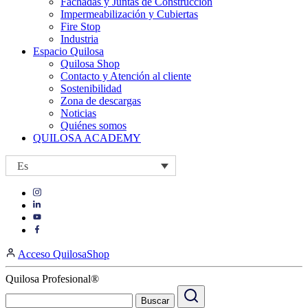
Fachadas y Juntas de Construcción
Impermeabilización y Cubiertas
Fire Stop
Industria
Espacio Quilosa
Quilosa Shop
Contacto y Atención al cliente
Sostenibilidad
Zona de descargas
Noticias
Quiénes somos
QUILOSA ACADEMY
Es
Visit
Visit
our
our
https://www.instagram.com/quilosa_selena/
Visit
https://es.linkedin.com/company/quilosa
page
our
Visit
page
https://www.youtube.com/channel/UClXpk24vgxyGT9JKt
our
Acceso QuilosaShop
page
https://www.facebook.com/QuilosaSelenaIberia/
page
Quilosa Profesional®