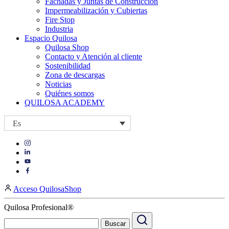
Fachadas y Juntas de Construcción
Impermeabilización y Cubiertas
Fire Stop
Industria
Espacio Quilosa
Quilosa Shop
Contacto y Atención al cliente
Sostenibilidad
Zona de descargas
Noticias
Quiénes somos
QUILOSA ACADEMY
Es
Visit
Visit
our
our
https://www.instagram.com/quilosa_selena/
Visit
https://es.linkedin.com/company/quilosa
page
our
Visit
page
https://www.youtube.com/channel/UClXpk24vgxyGT9JKt
our
Acceso QuilosaShop
page
https://www.facebook.com/QuilosaSelenaIberia/
page
Quilosa Profesional®