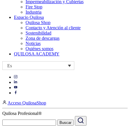
Impermeabilización y Cubiertas
Fire Stop
Industria
Espacio Quilosa
Quilosa Shop
Contacto y Atención al cliente
Sostenibilidad
Zona de descargas
Noticias
Quiénes somos
QUILOSA ACADEMY
Es
Visit
Visit
our
our
https://www.instagram.com/quilosa_selena/
Visit
https://es.linkedin.com/company/quilosa
page
our
Visit
page
https://www.youtube.com/channel/UClXpk24vgxyGT9JKt
our
Acceso QuilosaShop
page
https://www.facebook.com/QuilosaSelenaIberia/
page
Quilosa Profesional®