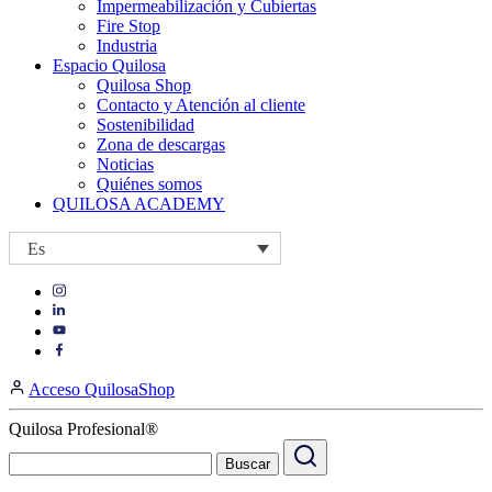
Impermeabilización y Cubiertas
Fire Stop
Industria
Espacio Quilosa
Quilosa Shop
Contacto y Atención al cliente
Sostenibilidad
Zona de descargas
Noticias
Quiénes somos
QUILOSA ACADEMY
Es
Visit
Visit
our
our
https://www.instagram.com/quilosa_selena/
Visit
https://es.linkedin.com/company/quilosa
page
our
Visit
page
https://www.youtube.com/channel/UClXpk24vgxyGT9JKt
our
Acceso QuilosaShop
page
https://www.facebook.com/QuilosaSelenaIberia/
page
Quilosa Profesional®