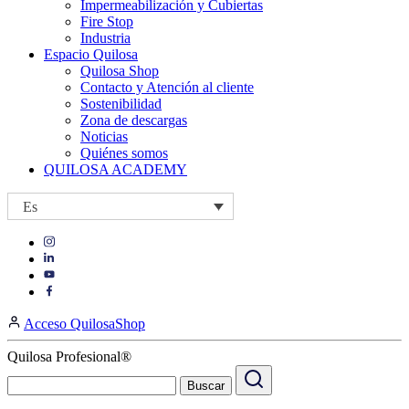
Impermeabilización y Cubiertas
Fire Stop
Industria
Espacio Quilosa
Quilosa Shop
Contacto y Atención al cliente
Sostenibilidad
Zona de descargas
Noticias
Quiénes somos
QUILOSA ACADEMY
Es
Visit
Visit
our
our
https://www.instagram.com/quilosa_selena/
Visit
https://es.linkedin.com/company/quilosa
page
our
Visit
page
https://www.youtube.com/channel/UClXpk24vgxyGT9JKt
our
Acceso QuilosaShop
page
https://www.facebook.com/QuilosaSelenaIberia/
page
Quilosa Profesional®