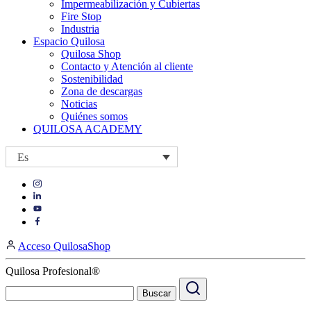
Impermeabilización y Cubiertas
Fire Stop
Industria
Espacio Quilosa
Quilosa Shop
Contacto y Atención al cliente
Sostenibilidad
Zona de descargas
Noticias
Quiénes somos
QUILOSA ACADEMY
Es
Visit
Visit
our
our
https://www.instagram.com/quilosa_selena/
Visit
https://es.linkedin.com/company/quilosa
page
our
Visit
page
https://www.youtube.com/channel/UClXpk24vgxyGT9JKt
our
Acceso QuilosaShop
page
https://www.facebook.com/QuilosaSelenaIberia/
page
Quilosa Profesional®