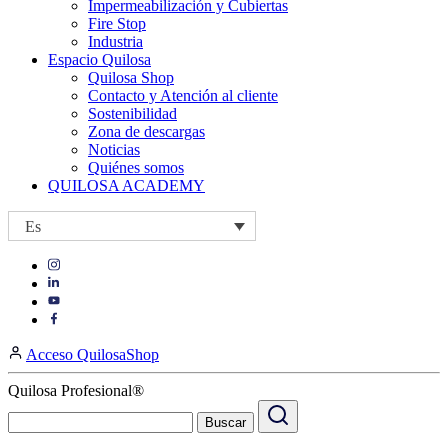
Impermeabilización y Cubiertas
Fire Stop
Industria
Espacio Quilosa
Quilosa Shop
Contacto y Atención al cliente
Sostenibilidad
Zona de descargas
Noticias
Quiénes somos
QUILOSA ACADEMY
Es
Visit
Visit
our
our
https://www.instagram.com/quilosa_selena/
Visit
https://es.linkedin.com/company/quilosa
page
our
Visit
page
https://www.youtube.com/channel/UClXpk24vgxyGT9JKt
our
Acceso QuilosaShop
page
https://www.facebook.com/QuilosaSelenaIberia/
page
Quilosa Profesional®