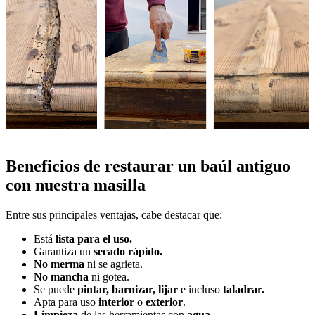
Beneficios de restaurar un baúl antiguo
con nuestra masilla
Entre sus principales ventajas, cabe destacar que:
Está
lista para el uso.
Garantiza un
secado rápido.
No merma
ni se agrieta.
No mancha
ni gotea.
Se puede
pintar, barnizar, lijar
e incluso
taladrar.
Apta para uso
interior
o
exterior
.
Limpieza
de las herramientas con
agua
.