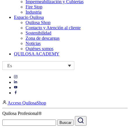
Impermeabilización y Cubiertas
Fire Stop
Industria
Espacio Quilosa
Quilosa Shop
Contacto y Atención al cliente
Sostenibilidad
Zona de descargas
Noticias
Quiénes somos
QUILOSA ACADEMY
Es
Visit
Visit
our
our
https://www.instagram.com/quilosa_selena/
Visit
https://es.linkedin.com/company/quilosa
page
our
Visit
page
https://www.youtube.com/channel/UClXpk24vgxyGT9JKt
our
Acceso QuilosaShop
page
https://www.facebook.com/QuilosaSelenaIberia/
page
Quilosa Profesional®