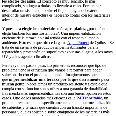
los efectos del agua
. El concepto es muy sencillo, lo más
complicado, sin lugar a dudas, es llevarlo a cabo. Porque para
desarrollar un sistema que evite el flujo del agua del exterior al
interior de nuestra estructura es necesario contar con los materiales
adecuados.
Y puestos a
elegir los materiales más apropiados
, ¿por qué no
elegir también los más sostenibles?. Una impermeabilización
eficiente de la terraza no está reñida con el respeto al medio
ambiente. Esto es lo que ofrece la gama
Aqua Protect
de Quilosa. Se
trata de un sistema de productos impermeabilizantes para la
reparación y protección de superficies expuestas al agua, a los rayos
UV y a los agentes climáticos.
Pero vayamos paso a paso. Lo primero es reconocer qué tipo de
problema tiene la estructura que vamos a reformar para poder
solucionarlo con el producto indicado. Imaginémonos que tenemos
que
impermeabilizar una terraza por la que diariamente pasa
mucha gente
. Necesitamos un producto resistente y flexible que
cumpla con su función y nos ofrezca una garantía de durabilidad.
Las membranas impermeabilizantes son una buena opción en estos
casos. Uno de los modelos más eficaces es la
P4 Transitable
, un
producto recomendado específicamente para la impermeabilización
de cubiertas y terrazas que cuentan con un tránsito importante de
personas y que es aplicable sobre cualquiera de los materiales más