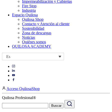
Impermeabilización y Cubiertas
Fire Stop
Industria
Espacio Quilosa
Quilosa Shop
Contacto y Atención al cliente
Sostenibilidad
Zona de descargas
Noticias
Quiénes somos
QUILOSA ACADEMY
Es
Visit
Visit
our
our
https://www.instagram.com/quilosa_selena/
Visit
https://es.linkedin.com/company/quilosa
page
our
Visit
page
https://www.youtube.com/channel/UClXpk24vgxyGT9JKt
our
Acceso QuilosaShop
page
https://www.facebook.com/QuilosaSelenaIberia/
page
Quilosa Profesional®