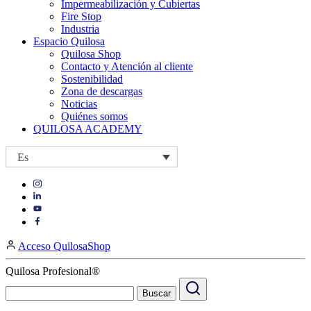
Impermeabilización y Cubiertas
Fire Stop
Industria
Espacio Quilosa
Quilosa Shop
Contacto y Atención al cliente
Sostenibilidad
Zona de descargas
Noticias
Quiénes somos
QUILOSA ACADEMY
Es
Visit
Visit
our
our
https://www.instagram.com/quilosa_selena/
Visit
https://es.linkedin.com/company/quilosa
page
our
Visit
page
https://www.youtube.com/channel/UClXpk24vgxyGT9JKt
our
Acceso QuilosaShop
page
https://www.facebook.com/QuilosaSelenaIberia/
page
Quilosa Profesional®