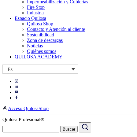
Impermeabilización y Cubiertas
Fire Stop
Industria
Espacio Quilosa
Quilosa Shop
Contacto y Atención al cliente
Sostenibilidad
Zona de descargas
Noticias
Quiénes somos
QUILOSA ACADEMY
Es
Visit
Visit
our
our
https://www.instagram.com/quilosa_selena/
Visit
https://es.linkedin.com/company/quilosa
page
our
Visit
page
https://www.youtube.com/channel/UClXpk24vgxyGT9JKt
our
Acceso QuilosaShop
page
https://www.facebook.com/QuilosaSelenaIberia/
page
Quilosa Profesional®