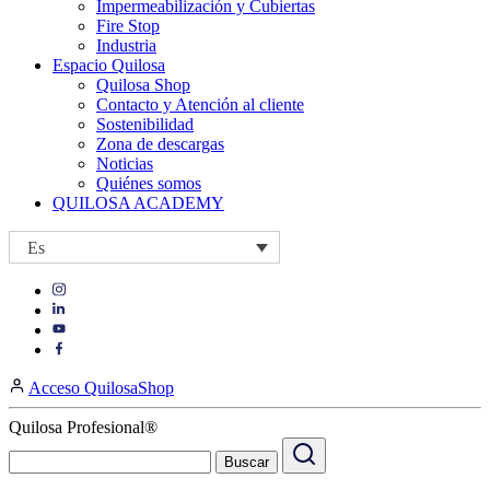
Impermeabilización y Cubiertas
Fire Stop
Industria
Espacio Quilosa
Quilosa Shop
Contacto y Atención al cliente
Sostenibilidad
Zona de descargas
Noticias
Quiénes somos
QUILOSA ACADEMY
Es
Visit
Visit
our
our
https://www.instagram.com/quilosa_selena/
Visit
https://es.linkedin.com/company/quilosa
page
our
Visit
page
https://www.youtube.com/channel/UClXpk24vgxyGT9JKt
our
Acceso QuilosaShop
page
https://www.facebook.com/QuilosaSelenaIberia/
page
Quilosa Profesional®