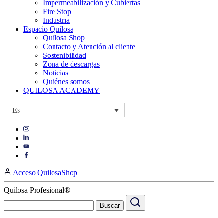
Impermeabilización y Cubiertas
Fire Stop
Industria
Espacio Quilosa
Quilosa Shop
Contacto y Atención al cliente
Sostenibilidad
Zona de descargas
Noticias
Quiénes somos
QUILOSA ACADEMY
Es
Visit
Visit
our
our
https://www.instagram.com/quilosa_selena/
Visit
https://es.linkedin.com/company/quilosa
page
our
Visit
page
https://www.youtube.com/channel/UClXpk24vgxyGT9JKt
our
Acceso QuilosaShop
page
https://www.facebook.com/QuilosaSelenaIberia/
page
Quilosa Profesional®