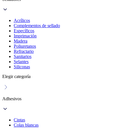
Acrílicos
Complementos de sellado
Específicos
Imprimación
Madera
Poliuretanos
Refractario
Sanitarios
Selantes
Siliconas
Elegir categoría
Adhesivos
Cintas
Colas blancas