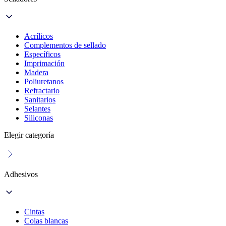
Acrílicos
Complementos de sellado
Específicos
Imprimación
Madera
Poliuretanos
Refractario
Sanitarios
Selantes
Siliconas
Elegir categoría
Adhesivos
Cintas
Colas blancas