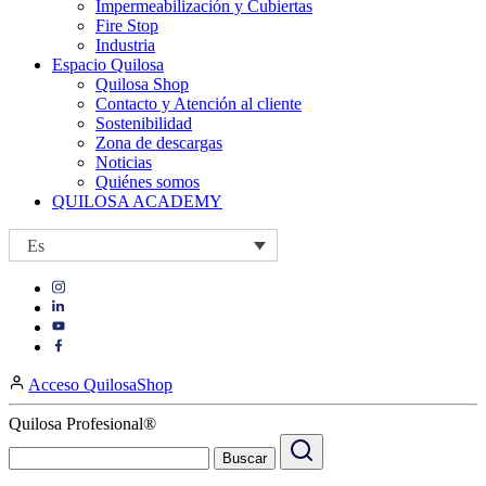
Impermeabilización y Cubiertas
Fire Stop
Industria
Espacio Quilosa
Quilosa Shop
Contacto y Atención al cliente
Sostenibilidad
Zona de descargas
Noticias
Quiénes somos
QUILOSA ACADEMY
Es
Visit
Visit
our
our
https://www.instagram.com/quilosa_selena/
Visit
https://es.linkedin.com/company/quilosa
page
our
Visit
page
https://www.youtube.com/channel/UClXpk24vgxyGT9JKt
our
Acceso QuilosaShop
page
https://www.facebook.com/QuilosaSelenaIberia/
page
Quilosa Profesional®