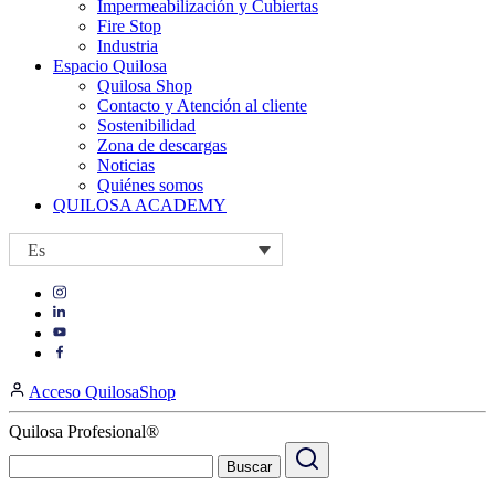
Impermeabilización y Cubiertas
Fire Stop
Industria
Espacio Quilosa
Quilosa Shop
Contacto y Atención al cliente
Sostenibilidad
Zona de descargas
Noticias
Quiénes somos
QUILOSA ACADEMY
Es
Visit
Visit
our
our
https://www.instagram.com/quilosa_selena/
Visit
https://es.linkedin.com/company/quilosa
page
our
Visit
page
https://www.youtube.com/channel/UClXpk24vgxyGT9JKt
our
Acceso QuilosaShop
page
https://www.facebook.com/QuilosaSelenaIberia/
page
Quilosa Profesional®