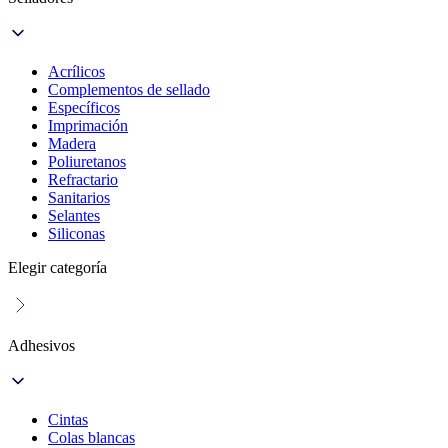
Acrílicos
Complementos de sellado
Específicos
Imprimación
Madera
Poliuretanos
Refractario
Sanitarios
Selantes
Siliconas
Elegir categoría
Adhesivos
Cintas
Colas blancas