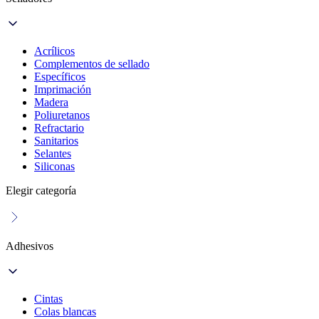
Acrílicos
Complementos de sellado
Específicos
Imprimación
Madera
Poliuretanos
Refractario
Sanitarios
Selantes
Siliconas
Elegir categoría
Adhesivos
Cintas
Colas blancas