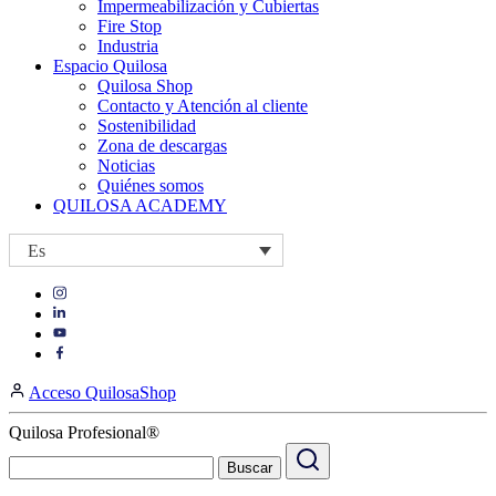
Impermeabilización y Cubiertas
Fire Stop
Industria
Espacio Quilosa
Quilosa Shop
Contacto y Atención al cliente
Sostenibilidad
Zona de descargas
Noticias
Quiénes somos
QUILOSA ACADEMY
Es
Visit
Visit
our
our
https://www.instagram.com/quilosa_selena/
Visit
https://es.linkedin.com/company/quilosa
page
our
Visit
page
https://www.youtube.com/channel/UClXpk24vgxyGT9JKt
our
Acceso QuilosaShop
page
https://www.facebook.com/QuilosaSelenaIberia/
page
Quilosa Profesional®