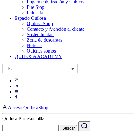
Impermeabilización y Cubiertas
Fire Stop
Industria
Espacio Quilosa
Quilosa Shop
Contacto y Atención al cliente
Sostenibilidad
Zona de descargas
Noticias
Quiénes somos
QUILOSA ACADEMY
Es
Visit
Visit
our
our
https://www.instagram.com/quilosa_selena/
Visit
https://es.linkedin.com/company/quilosa
page
our
Visit
page
https://www.youtube.com/channel/UClXpk24vgxyGT9JKt
our
Acceso QuilosaShop
page
https://www.facebook.com/QuilosaSelenaIberia/
page
Quilosa Profesional®